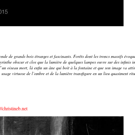
monde de grands bois étranges et fascinants. Forêts dont les troncs massifs évoqu
yrinthe obscur et clos que la lumière de quelques lampes ouvre sur des infinis i
un oiseau mort, là enfin un âne qui boit à la fontaine et que son image va attir
on usage virtuose de l’ombre et de la lumière transfigure en un lieu quasiment ri
//christineb.net