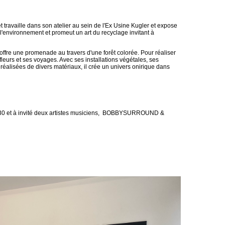
et travaille dans son atelier au sein de l'Ex Usine Kugler et expose
de l'environnement et promeut un art du recyclage invitant à
 offre une promenade au travers d'une forêt colorée. Pour réaliser
s fleurs et ses voyages. Avec ses installations végétales, ses
réalisées de divers matériaux, il crée un univers onirique dans
h30 et à invité deux artistes musiciens, BOBBYSURROUND &