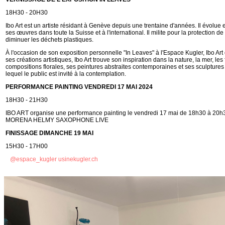
18H30 - 20H30
Ibo Art est un artiste résidant à Genève depuis une trentaine d'années. Il évolue 
ses œuvres dans toute la Suisse et à l'international. Il milite pour la protection 
diminuer les déchets plastiques.
À l'occasion de son exposition personnelle "In Leaves" à l'Espace Kugler, Ibo Art
ses créations artistiques, Ibo Art trouve son inspiration dans la nature, la mer, le
compositions florales, ses peintures abstraites contemporaines et ses sculptures 
lequel le public est invité à la contemplation.
PERFORMANCE PAINTING VENDREDI 17 MAI 2024
18H30 - 21H30
IBO ART organise une performance painting le vendredi 17 mai de 18h30 à 20
MORENA HELMY SAXOPHONE LIVE
FINISSAGE
DIMANCHE 19 MAI
15H30 - 17H00
@
espace_kugler
usinekugler.ch